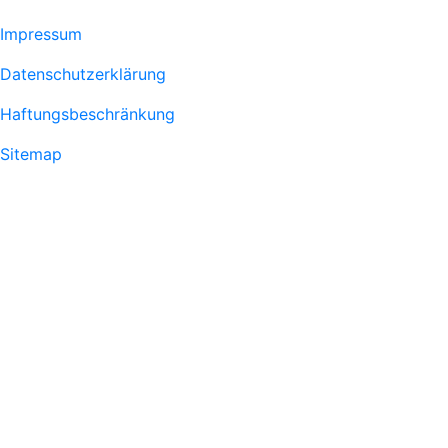
Menu
Impressum
Fußzeile
Datenschutzerklärung
1
Haftungsbeschränkung
Sitemap