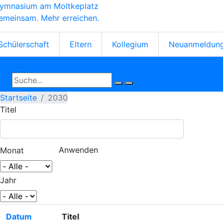
ymnasium am Moltkeplatz
Direkt
emeinsam. Mehr erreichen.
zum
Inhalt
tartseiten-
Schülerschaft
Eltern
Kollegium
Neuanmeldun
cons
Startseite
2030
Titel
Monat
Jahr
Datum
Titel
Aufsteigend