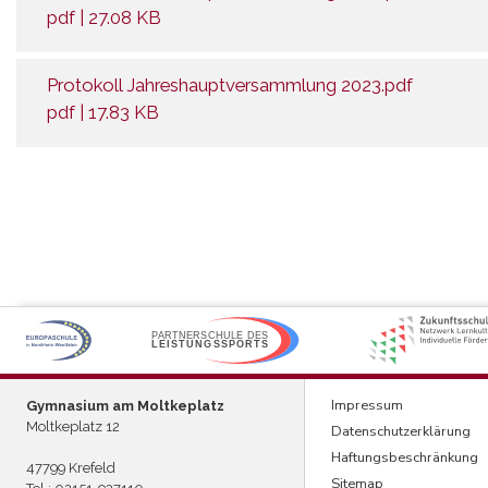
pdf | 27.08 KB
Protokoll Jahreshauptversammlung 2023.pdf
pdf | 17.83 KB
P
ARTNERSCHULE DES
L
EISTUNGSSPORTS
Menu
Impressum
Gymnasium am Moltkeplatz
Moltkeplatz 12
Datenschutzerklärung
Fußzeile
Haftungsbeschränkung
47799 Krefeld
Sitemap