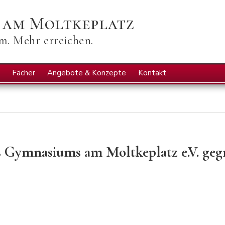
Direkt
 am Moltkeplatz
zum
Inhalt
Startseit
. Mehr erreichen.
Icons
Fächer
Angebote & Konzepte
Kontakt
 Gymnasiums am Moltkeplatz e.V. gegr