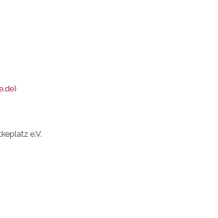
e.de
)
eplatz e.V.