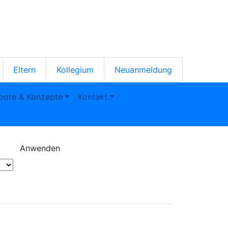
en-
Eltern
Kollegium
Neuanmeldung
bote & Konzepte
Kontakt