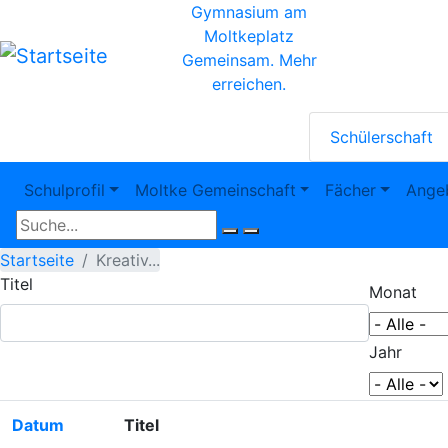
Direkt
Gymnasium am
zum
Moltkeplatz
Inhalt
Gemeinsam. Mehr
erreichen.
Startseit
Schülerschaft
Icons
Hauptnavigation
Schulprofil
Moltke Gemeinschaft
Fächer
Ange
Startseite
Kreativ...
Titel
Monat
Jahr
Datum
Titel
Aufsteigend