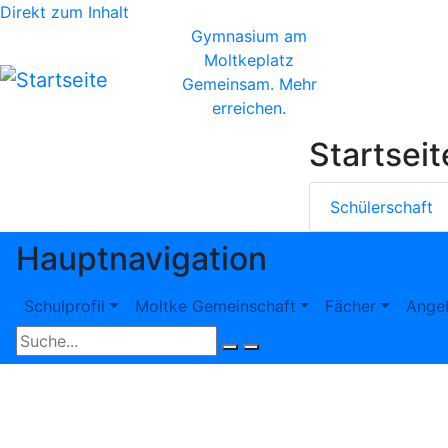
Direkt zum Inhalt
Gymnasium am
Moltkeplatz
Gemeinsam. Mehr
erreichen.
Startsei
Schülerschaft
Hauptnavigation
Schulprofil
Moltke Gemeinschaft
Fächer
Ange