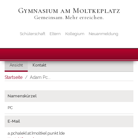
Direkt
Gymnasium am Moltkeplatz
zum
Gemeinsam. Mehr erreichen.
Inhalt
Startseiten-
Schülerschaft
Eltern
Kollegium
Neuanmeldung
Icons
Primäre
Ansicht
Kontakt
Reiter
Startseite
Adam Pc...
Namenskürzel
PC
E-Mail
a.pchalek
{:at:}
moltke
[ punkt ]
de