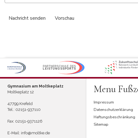
P
ARTNERSCHULE DES
L
EISTUNGSSPORTS
Menu Fußze
Gymnasium am Moltkeplatz
Moltkeplatz 12
Impressum
47799 Krefeld
Datenschutzerklärung
Tel.:
02151-937110
Haftungsbeschränkung
Fax: 02151-9371126
Sitemap
E-Mail:
info@moltke.de