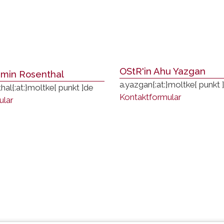
OStR'in Ahu Yazgan
smin Rosenthal
a.yazgan
{:at:}
moltke
[ punkt ]
thal
{:at:}
moltke
[ punkt ]
de
Kontaktformular
ular