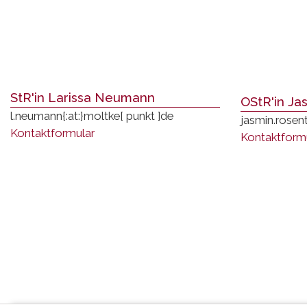
StR'in Larissa Neumann
OStR'in Ja
l.neumann
{:at:}
moltke
[ punkt ]
de
jasmin.rosen
Kontaktformular
Kontaktform