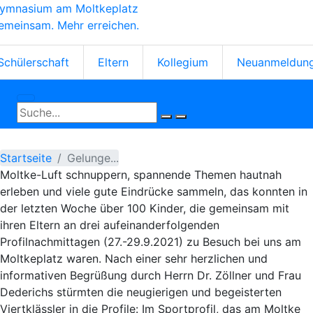
ymnasium am Moltkeplatz
Direkt
emeinsam. Mehr erreichen.
zum
Inhalt
tartseiten-
Schülerschaft
Eltern
Kollegium
Neuanmeldun
cons
Startseite
Gelunge...
Moltke-Luft schnuppern, spannende Themen hautnah
erleben und viele gute Eindrücke sammeln, das konnten in
der letzten Woche über 100 Kinder, die gemeinsam mit
ihren Eltern an drei aufeinanderfolgenden
Profilnachmittagen (27.-29.9.2021) zu Besuch bei uns am
Moltkeplatz waren. Nach einer sehr herzlichen und
informativen Begrüßung durch Herrn Dr. Zöllner und Frau
Dederichs stürmten die neugierigen und begeisterten
Viertklässler in die Profile: Im Sportprofil, das am Moltke