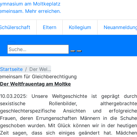
ymnasium am Moltkeplatz
Direkt
emeinsam. Mehr erreichen.
zum
Inhalt
tartseiten-
Schülerschaft
Eltern
Kollegium
Neuanmeldun
cons
Startseite
Der Wel...
emeinsam für Gleichberechtigung
Der Weltfrauentag am Moltke
10.03.2025: Unsere Weltgeschichte ist geprägt durch
sexistische Rollenbilder, althergebrachte
geschlechterspezifische Ansichten und erfolgreiche
Frauen, deren Errungenschaften Männern in die Schuhe
geschoben wurden. Mit Glück können wir in der heutigen
Zeit sagen, dass sich einiges geändert hat. Mädchen