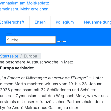
ymnasium am Moltkeplatz
Direkt
emeinsam. Mehr erreichen.
zum
Inhalt
tartseiten-
Schülerschaft
Eltern
Kollegium
Neuanmeldun
cons
Startseite
Europa ...
ine besondere Austauschwoche in Metz
Europa verbindet
„La France et l‘Allemagne au cœur de l’Europe“.
– Unter
diesem Motto machten wir uns vom 19. bis 23. Januar
2026 gemeinsam mit 22 Schülerinnen und Schülern
unseres Gymnasiums auf den Weg nach Metz, wo wir uns
erstmals mit unserer französischen Partnerschule, dem
Lycée André Malraux aus Gaillon, zu einer