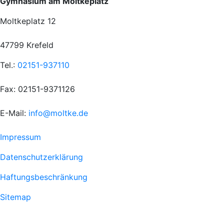
Gymnasium am Moltkeplatz
Moltkeplatz 12
47799 Krefeld
Tel.:
02151-937110
Fax: 02151-9371126
E-Mail:
info@moltke.de
Menu
Impressum
Fußzeile
Datenschutzerklärung
1
Haftungsbeschränkung
Sitemap