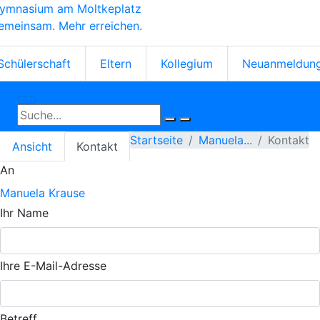
ymnasium am Moltkeplatz
Direkt
emeinsam. Mehr erreichen.
zum
Inhalt
tartseiten-
Schülerschaft
Eltern
Kollegium
Neuanmeldun
cons
Primäre
Startseite
Manuela...
Kontakt
Ansicht
Kontakt
Reiter
An
Manuela Krause
Ihr Name
Ihre E-Mail-Adresse
Betreff