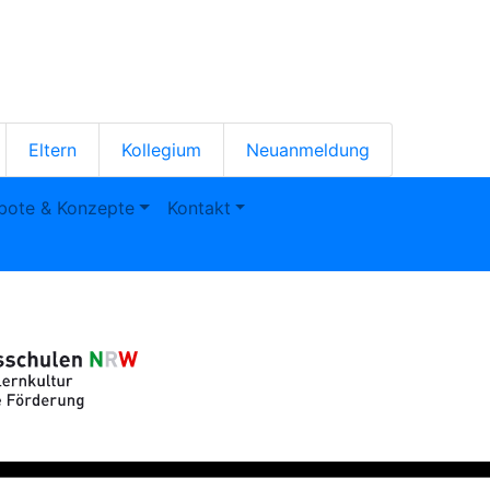
en-
Eltern
Kollegium
Neuanmeldung
bote & Konzepte
Kontakt