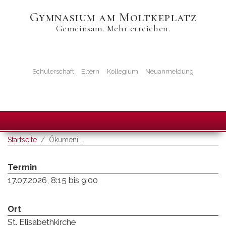
Direkt
Gymnasium am Moltkeplatz
zum
Gemeinsam. Mehr erreichen.
Inhalt
Startseiten-
Icons
Schülerschaft
Eltern
Kollegium
Neuanmeldung
Startseite
Ökumeni...
Termin
17.07.2026, 8:15
bis
9:00
Ort
St. Elisabethkirche