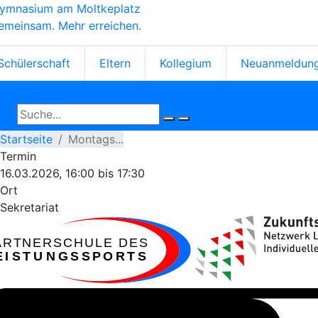
ymnasium am Moltkeplatz
Direkt
emeinsam. Mehr erreichen.
zum
Inhalt
tartseiten-
Schülerschaft
Eltern
Kollegium
Neuanmeldun
cons
Startseite
Montags...
Termin
16.03.2026, 16:00
bis
17:30
Ort
Sekretariat
ARTNERSCHULE DES
EISTUNGSSPORTS