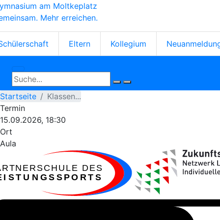
ymnasium am Moltkeplatz
Direkt
emeinsam. Mehr erreichen.
zum
Inhalt
tartseiten-
Schülerschaft
Eltern
Kollegium
Neuanmeldun
cons
Startseite
Klassen...
Termin
15.09.2026, 18:30
Ort
Aula
ARTNERSCHULE DES
EISTUNGSSPORTS