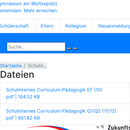
ymnasium am Moltkeplatz
Direkt
emeinsam. Mehr erreichen.
zum
Inhalt
tartseiten-
Schülerschaft
Eltern
Kollegium
Neuanmeldun
cons
Startseite
Schulin...
Dateien
Schulinternes Curriculum Pädagogik EF (10)
pdf | 104.52 KB
Schulinternes Curriculum Pädagogik Q1/Q2 (11/12)
pdf | 661.82 KB