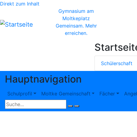
Direkt zum Inhalt
Gymnasium am
Moltkeplatz
Gemeinsam. Mehr
erreichen.
Startsei
Schülerschaft
Hauptnavigation
Schulprofil
Moltke Gemeinschaft
Fächer
Ange