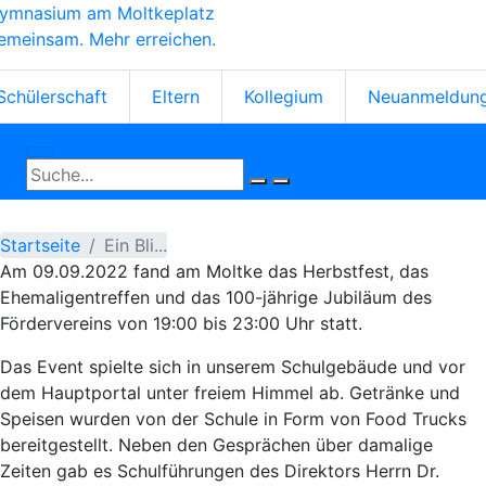
ymnasium am Moltkeplatz
Direkt
emeinsam. Mehr erreichen.
zum
Inhalt
tartseiten-
Schülerschaft
Eltern
Kollegium
Neuanmeldun
cons
Startseite
Ein Bli...
Am 09.09.2022
fand
am Moltke das Herbstfest, das
Ehemaligentreffen und das
100-jährige
Jubiläum
des
Fördervereins
von 19:00 bis 23:00 Uhr
statt.
Das Event spielte sich in unserem Schulgebäude und vor
dem Hauptportal unter freiem Himmel ab. Getränke und
Speisen wurden von der
S
chule
in Form von Food Trucks
bereitgestellt. Neben den Gesprächen über damalige
Zeiten
gab es Schulführungen des Direktors
Herrn Dr.