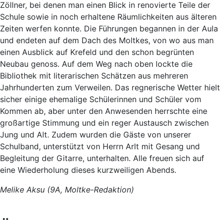
Zöllner
,
bei denen man einen Blick in renovierte Teile der
Schule sowie in noch erhaltene Räumlichkeiten
aus älteren
Zeiten
werfen konnte.
Die Führung
en
begann
en
in der Aula
und endete
n
auf dem Dach
des Moltkes, von wo
aus
man
einen Ausblick auf Krefeld und den schon begrünten
Neubau
genoss.
Auf dem Weg
nach oben
lockte die
Bibliothek mit
literarischen Schätzen aus mehreren
Jahrhunderten
zum Verweilen.
Das
regnerische Wetter
hielt
sicher einige ehemalige
Schülerinnen und Schüler
vom
Kommen ab, aber unter den Anwesenden herrschte eine
großartige
Stimmung und ein reger Austausch
zwischen
Jung und Alt.
Zudem
wurden die Gäst
e von
unserer
Schulband, unters
t
ützt von Herrn Arlt mit Gesang und
Begleitung der Gitarre
,
unterhalten.
Alle freuen sich auf
eine Wiederholung dieses kurzweiligen Abends.
Melike
Aksu (9
A,
Moltke-Redaktion)