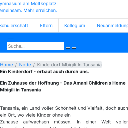
ymnasium am Moltkeplatz
Skip
emeinsam. Mehr erreichen.
to
main
tartseiten-
content
Schülerschaft
Eltern
Kollegium
Neuanmeldun
cons
Home
Node
Kinderdorf Mbigili In Tansania
Ein Kinderdorf - erbaut auch durch uns.
Ein Zuhause der Hoffnung – Das Amani Children‘s Home
Mbigili in Tansania
Tansania, ein Land voller Schönheit und Vielfalt, doch auch
ein Ort, wo viele Kinder ohne ein
Zuhause aufwachsen müssen. In einer Welt voller