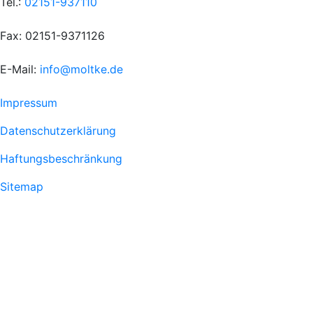
Tel.:
02151-937110
Fax: 02151-9371126
E-Mail:
info@moltke.de
Menu
Impressum
Fußzeile
Datenschutzerklärung
1
Haftungsbeschränkung
Sitemap