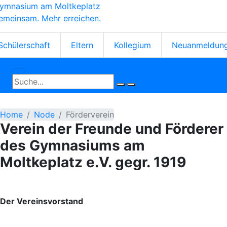
ymnasium am Moltkeplatz
Skip
emeinsam. Mehr erreichen.
to
main
tartseiten-
content
Schülerschaft
Eltern
Kollegium
Neuanmeldun
cons
Home
Node
Förderverein
Verein der Freunde und Förderer
des Gymnasiums am
Moltkeplatz e.V. gegr. 1919
Der Vereinsvorstand