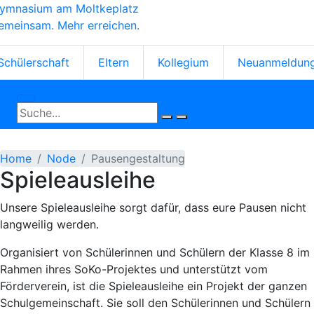
ymnasium am Moltkeplatz
Skip
emeinsam. Mehr erreichen.
to
main
tartseiten-
content
Schülerschaft
Eltern
Kollegium
Neuanmeldun
cons
Home
Node
Pausengestaltung
Spieleausleihe
Unsere Spieleausleihe sorgt dafür, dass eure Pausen nicht
langweilig werden.
Organisiert von Schülerinnen und Schülern der Klasse 8 im
Rahmen ihres SoKo-Projektes und unterstützt vom
Förderverein, ist die Spieleausleihe ein Projekt der ganzen
Schulgemeinschaft. Sie soll den Schülerinnen und Schülern