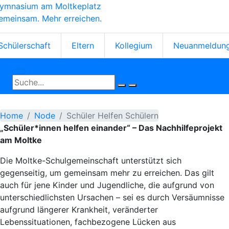
ymnasium am Moltkeplatz
Skip
emeinsam. Mehr erreichen.
to
main
tartseiten-
content
Schülerschaft
Eltern
Kollegium
Neuanmeldun
cons
Home
Node
Schüler Helfen Schülern
„Schüler*innen helfen einander“ – Das Nachhilfeprojekt
am Moltke
Die Moltke-Schulgemeinschaft unterstützt sich
gegenseitig, um gemeinsam mehr zu erreichen. Das gilt
auch für jene Kinder und Jugendliche, die aufgrund von
unterschiedlichsten Ursachen – sei es durch Versäumnisse
aufgrund längerer Krankheit, veränderter
Lebenssituationen, fachbezogene Lücken aus